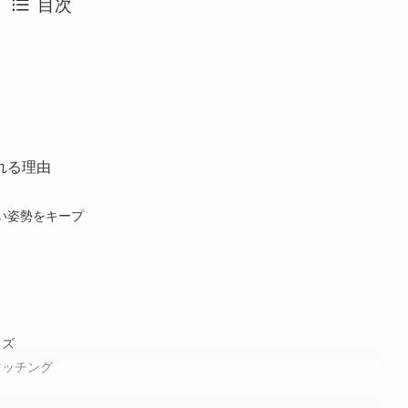
目次
れる理由
い姿勢をキープ
ト
イズ
マッチング