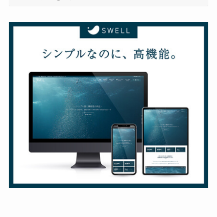
テ
ゴ
リ
ー